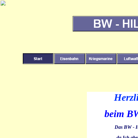
Herzl
beim 
Das BW - H
da Ich abe