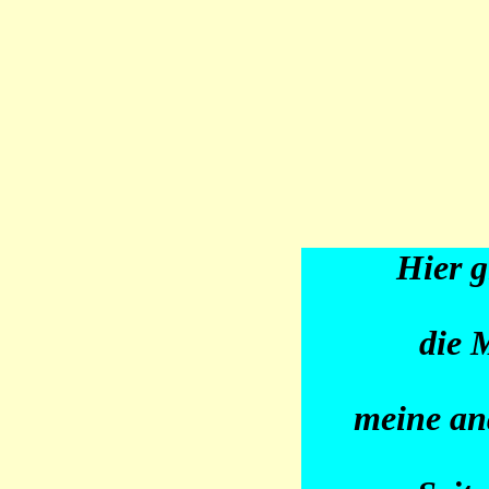
Hier g
die 
meine an