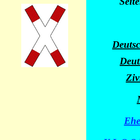
Seit
Deutsc
Deut
Ziv
Ehe