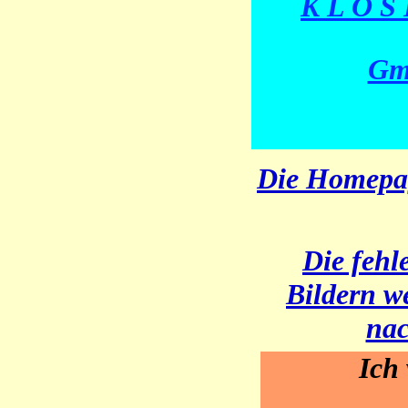
K L O S 
Gm
Die Homepage
Die fehl
Bildern w
nac
Ich